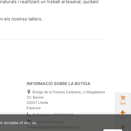
turals i realitzant un treball artesanal, quidant
n els nostres tallers.
INFORMACIÓ SOBRE LA BOTIGA
Botiga de la Polsera Catalana, c/ Magdalena
32, Baixos
25007 Lleida
Cart
Espanya
Call us now:
973243339
Prev
Adreça electrònica:
ue accepta el seu ús.
comandes@polseracatalana.cat