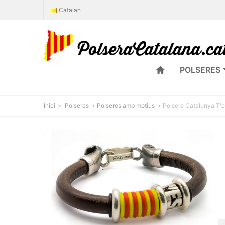
Catalan
POLSERES
Inici
>
Polseres
>
Polseres amb motius
>
Polsera Catalunya T'e