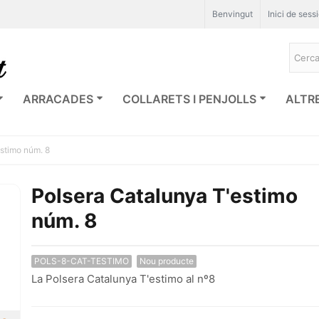
Benvingut
Inici de sess
ARRACADES
COLLARETS I PENJOLLS
ALTR
stimo núm. 8
Polsera Catalunya T'estimo
núm. 8
POLS-8-CAT-TESTIMO
Nou producte
La Polsera Catalunya T'estimo al nº8