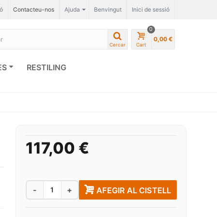
ió
Contacteu-nos
Ajuda
Benvingut
Inici de sessió
0
0,00 €
Cercar
Cart
ES
RESTILING
117,00 €
Quantitat
-
+
AFEGIR AL CISTELL