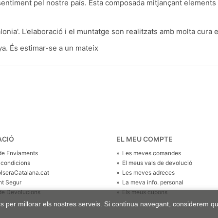
sentiment pel nostre país. Esta composada mitjançant elements na
onia'. L'elaboració i el muntatge son realitzats amb molta cura e
a. És estimar-se a un mateix
ACIÓ
EL MEU COMPTE
 de Envíaments
»
Les meves comandes
 condicions
»
El meus vals de devolució
lseraCatalana.cat
»
Les meves adreces
t Segur
»
La meva info. personal
 de Devolucions
»
Els meus cupons
ers per millorar els nostres serveis. Si continua navegant, considerem q