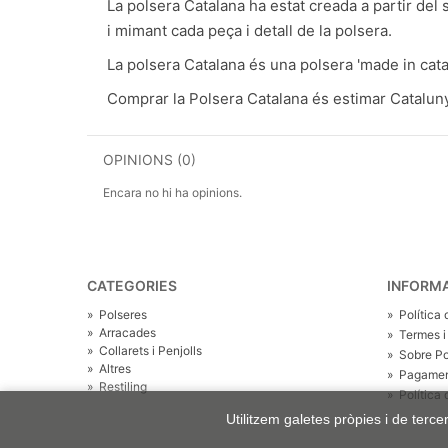
La polsera Catalana ha estat creada a partir del 
i mimant cada peça i detall de la polsera.
La polsera Catalana és una polsera 'made in catal
Comprar la Polsera Catalana és estimar Cataluny
OPINIONS (0)
Encara no hi ha opinions.
CATEGORIES
INFORM
»
Polseres
»
Política
»
Arracades
»
Termes i
»
Collarets i Penjolls
»
Sobre Po
»
Altres
»
Pagamen
»
Restiling
»
Política
Utilitzem galetes pròpies i de terc