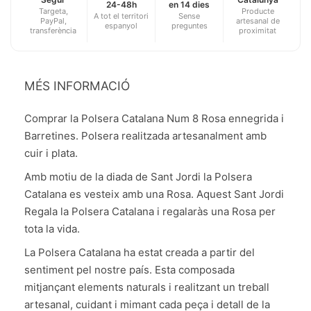
24-48h
en 14 dies
Targeta,
Producte
A tot el territori
Sense
PayPal,
artesanal de
espanyol
preguntes
transferència
proximitat
MÉS INFORMACIÓ
Comprar la Polsera Catalana Num 8 Rosa ennegrida i
Barretines. Polsera realitzada artesanalment amb
cuir i plata.
Amb motiu de la diada de Sant Jordi la Polsera
Catalana es vesteix amb una Rosa. Aquest Sant Jordi
Regala la Polsera Catalana i regalaràs una Rosa per
tota la vida.
La Polsera Catalana ha estat creada a partir del
sentiment pel nostre país. Esta composada
mitjançant elements naturals i realitzant un treball
artesanal, cuidant i mimant cada peça i detall de la