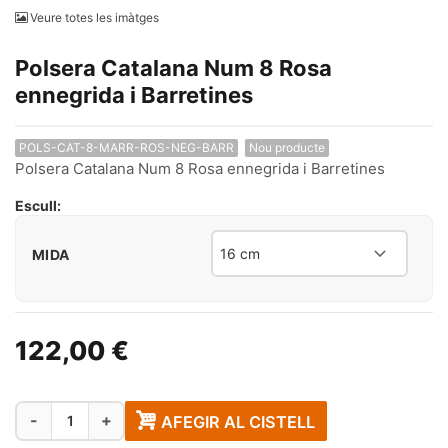
Veure totes les imàtges
Polsera Catalana Num 8 Rosa
ennegrida i Barretines
POLS-CAT-8-MARR-ROS-NEG-BARR
Nou producte
Polsera Catalana Num 8 Rosa ennegrida i Barretines
Escull:
MIDA
122,00 €
Quantitat
-
+
AFEGIR AL CISTELL