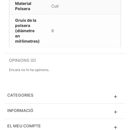
Material
Cuir
Polsera
Gruix de la
polsera
(diàmetre
8
en
mil·límetres)
OPINIONS (0)
Encara no hi ha opinions.
CATEGORIES
INFORMACIÓ
EL MEU COMPTE