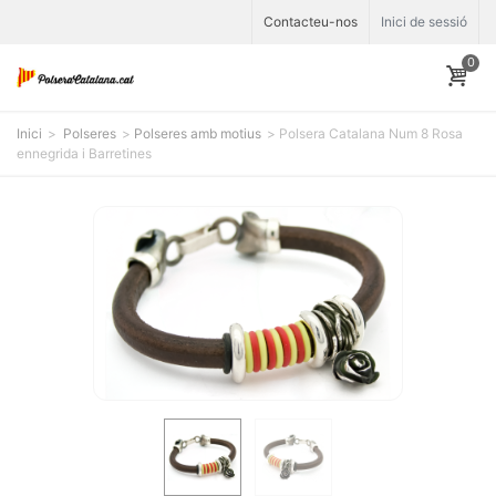
Contacteu-nos
Inici de sessió
0
Inici
>
Polseres
>
Polseres amb motius
>
Polsera Catalana Num 8 Rosa
ennegrida i Barretines