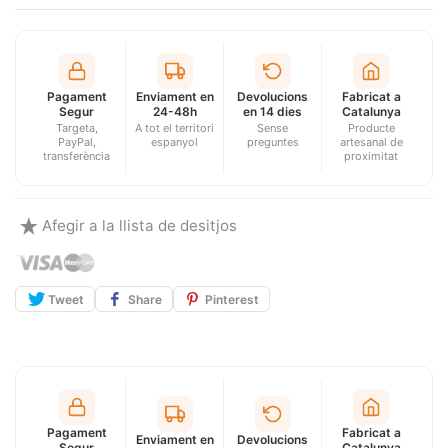
Pagament
Enviament en
Devolucions
Fabricat a
Segur
24-48h
en 14 dies
Catalunya
Targeta,
A tot el territori
Sense
Producte
PayPal,
espanyol
preguntes
artesanal de
transferència
proximitat
Afegir a la llista de desitjos
Tweet
Share
Pinterest
Pagament
Fabricat a
Enviament en
Devolucions
Segur
Catalunya